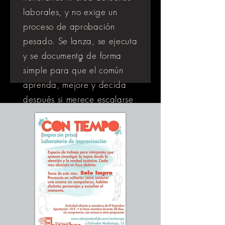
laborales, y no exige un
proceso de aprobación
pesado. Se lanza, se ejecuta
y se documenta de forma
simple para que el común
aprenda, mejore y decida
después si merece escalarse
a PROYECTO o convertirse
en parte de
ENTRENAMIENTO "CORE"
de la membresia.