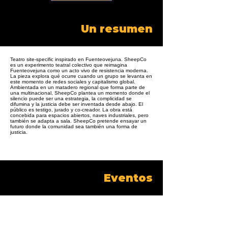
Un resumen
Teatro site-specific inspirado en Fuenteovejuna. SheepCo
es un experimento teatral colectivo que reimagina
Fuenteovejuna como un acto vivo de resistencia moderna.
La pieza explora qué ocurre cuando un grupo se levanta en
este momento de redes sociales y capitalismo global.
Ambientada en un matadero regional que forma parte de
una multinacional, SheepCo plantea un momento donde el
silencio puede ser una estrategia, la complicidad se
difumina y la justicia debe ser inventada desde abajo. El
público es testigo, jurado y co-creador. La obra está
concebida para espacios abiertos, naves industriales, pero
también se adapta a sala. SheepCo pretende ensayar un
futuro donde la comunidad sea también una forma de
justicia.
Eventos