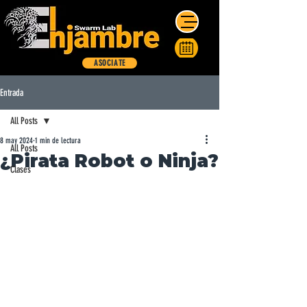
ASOCIATE
Entrada
All Posts
8 may 2024
1 min de lectura
All Posts
¿Pirata Robot o Ninja?
Clases