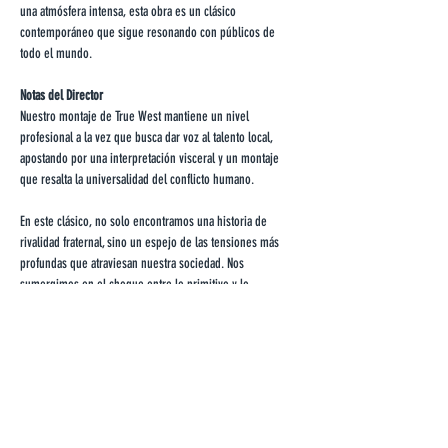
una atmósfera intensa, esta obra es un clásico 
contemporáneo que sigue resonando con públicos de 
todo el mundo.
Notas del Director
Nuestro montaje de True West mantiene un nivel 
profesional a la vez que busca dar voz al talento local, 
apostando por una interpretación visceral y un montaje 
que resalta la universalidad del conflicto humano. 
En este clásico, no solo encontramos una historia de 
rivalidad fraternal, sino un espejo de las tensiones más 
profundas que atraviesan nuestra sociedad. Nos 
sumergimos en el choque entre lo primitivo y lo 
civilizado, entre el mito de la autosuficiencia y la realidad 
de la interdependencia, entre el instinto y la 
domesticación.
A través de esta obra, buscamos entender las fuerzas 
políticas y culturales que están arrastrando a los Estados 
Unidos hacia el caos, desmontando el espejismo del 